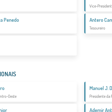
Vice-President
ra Penedo
Antero Cam
Tesoureiro
IONAIS
rro
Manuel J. 
entro-Oeste
Presidente da
nior
Ademir Ant