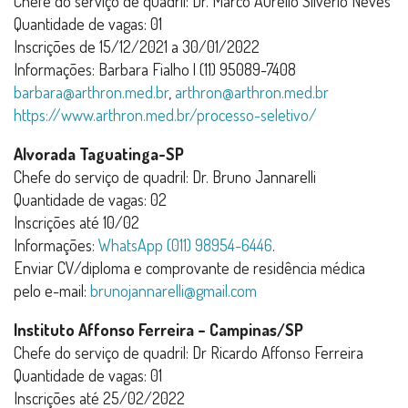
Chefe do serviço de quadril: Dr. Marco Aurélio Silvério Neves
Quantidade de vagas: 01
Inscrições de 15/12/2021 a 30/01/2022
Informações: Barbara Fialho | (11) 95089-7408
barbara@arthron.med.br
,
arthron@arthron.med.br
https://www.arthron.med.br/processo-seletivo/
Alvorada Taguatinga-SP
Chefe do serviço de quadril: Dr. Bruno Jannarelli
Quantidade de vagas: 02
Inscrições até 10/02
Informações:
WhatsApp (011) 98954-6446
.
Enviar CV/diploma e comprovante de residência médica
pelo e-mail:
brunojannarelli@gmail.com
Instituto Affonso Ferreira – Campinas/SP
Chefe do serviço de quadril: Dr Ricardo Affonso Ferreira
Quantidade de vagas: 01
Inscrições até 25/02/2022