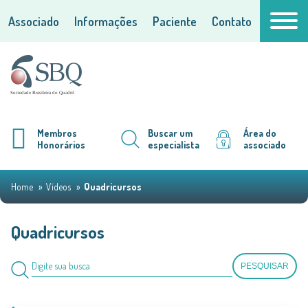
Associado
Informações
Paciente
Contato
Membros
Buscar um
Área do
Honorários
especialista
associado
Home
Vídeos
Quadricursos
Quadricursos
PESQUISAR