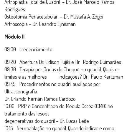
Artroplastia Total de Quadril – Dr. José Marcelo Ramos
Rodrigues
Osteotomia Periacetabular – Dr. Mustafa A. Zogbi
Artroscopia – Dr. Leandro Ejnisman
Módulo II
09:00 credenciamento
09:20 Abertura Dr.
Edison Fujiki
e Dr. Rodrigo Guimarães
09:30 Terapia por Ondas de Choque no quadril. Quais os
limites e as melhores indicações? Dr. Paulo Kertzman
09:45 Procedimentos no quadril auxiliados por
Ultrassonografia
Dr. Orlando Hernán Ramos Cardozo
10:00 PRP e Concentrado de Medula Óssea (CMO) no
tratamento das lesões
degenerativas do quadril – Dr. Lucas Leite
10:15 Neuroablação no quadril. Quando indicar e como