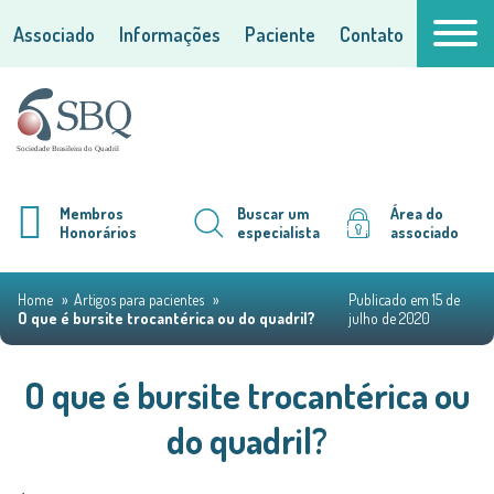
Associado
Informações
Paciente
Contato
Membros
Buscar um
Área do
Honorários
especialista
associado
Home
Artigos para pacientes
Publicado em 15 de
O que é bursite trocantérica ou do quadril?
julho de 2020
O que é bursite trocantérica ou
do quadril?