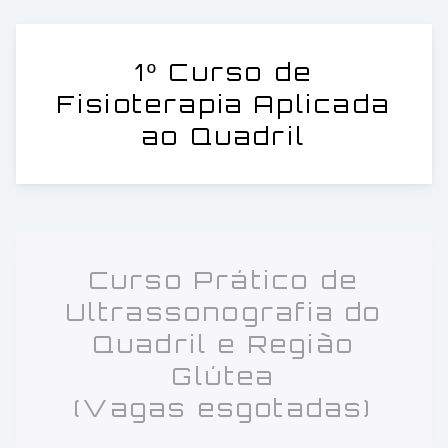
1º Curso de
Fisioterapia Aplicada
ao Quadril
Curso Prático de
Ultrassonografia do
Quadril e Região
Glútea
(Vagas esgotadas)